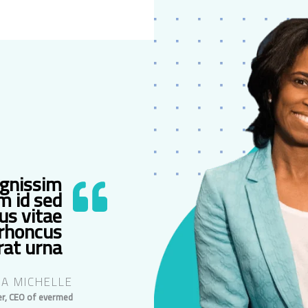
ignissim
m id sed
us vitae
 rhoncus
at urna.
IA MICHELLE
r, CEO of evermed