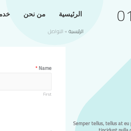
0
الرئيسية
من نحن
خدمت
الرئيسية
»
التواصل
*
Name
First
Semper tellus, tellus at eu
tincidunt nulla o