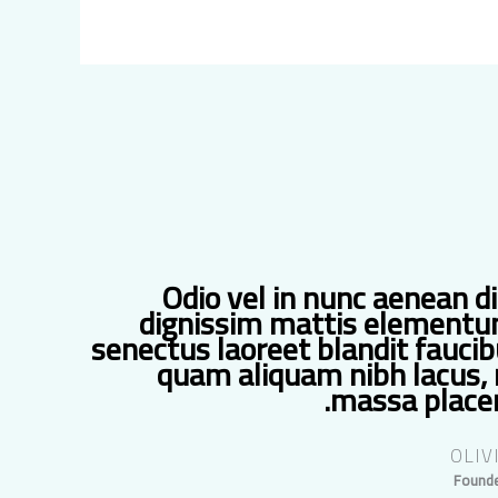
Odio vel in nunc aenean d
dignissim mattis elementu
senectus laoreet blandit faucib
quam aliquam nibh lacus,
massa placer
OLIV
Founde