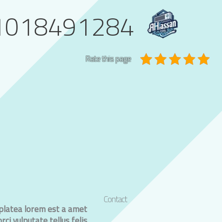
خطي
1018491284
لى
لمحتوى
Rate this page
Contact
 platea lorem est a amet
rci vulputate tellus felis.