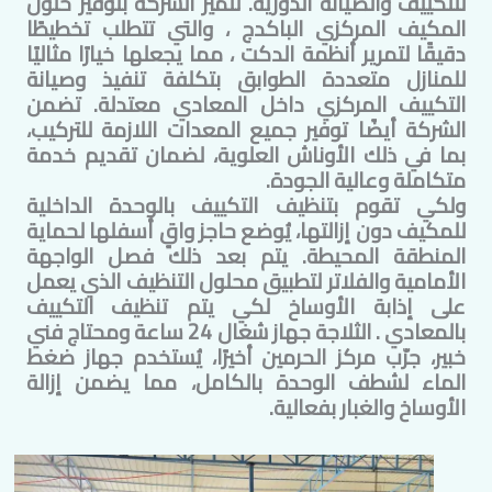
للتكييف والصيانة الدورية. تتميز الشركة بتوفير حلول
المكيف المركزي الباكدج ، والتي تتطلب تخطيطًا
دقيقًا لتمرير أنظمة الدكت ، مما يجعلها خيارًا مثاليًا
للمنازل متعددة الطوابق بتكلفة تنفيذ وصيانة
التكييف المركزي داخل
المعادي
معتدلة. تضمن
الشركة أيضًا توفير جميع المعدات اللازمة للتركيب،
بما في ذلك الأوناش العلوية، لضمان تقديم خدمة
متكاملة وعالية الجودة.
ولكي تقوم بتنظيف التكييف بالوحدة الداخلية
للمكيف دون إزالتها، يُوضع حاجز واقٍ أسفلها لحماية
المنطقة المحيطة. يتم بعد ذلك فصل الواجهة
الأمامية والفلاتر لتطبيق محلول التنظيف الذي يعمل
على إذابة الأوساخ لكي يتم تنظيف التكييف
ب
المعادي
. الثلاجة جهاز شغال 24 ساعة ومحتاج فني
خبير،
جرّب مركز الحرمين
أخيرًا، يُستخدم جهاز ضغط
الماء لشطف الوحدة بالكامل، مما يضمن إزالة
الأوساخ والغبار بفعالية.