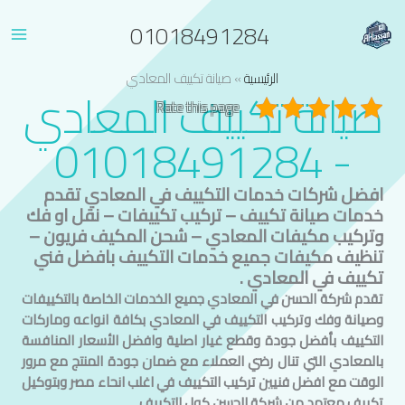
خطي
01018491284
لى
لمحتوى
الرئيسية
»
صيانة تكييف المعادي
صيانة تكييف
المعادي
Rate this page
- 01018491284
افضل شركات خدمات التكييف في
المعادي
تقدم
خدمات صيانة تكييف – تركيب تكييفات – نقل او فك
وتركيب مكيفات
المعادي
– شحن المكيف فريون –
تنظيف مكيفات جميع خدمات التكييف بافضل فني
تكييف في
المعادي
.
تقدم شركة الحسن في
المعادي
جميع الخدمات الخاصة بالتكييفات
وصيانة وفك وتركيب التكييف في
المعادي
بكافة انواعه وماركات
التكييف بأفضل جودة وقطع غيار اصلية وافضل الأسعار المنافسة
ب
المعادي
التي تنال رضي العملاء مع ضمان جودة المنتج مع مرور
الوقت مع افضل فنيين تركيب التكييف في اغلب انحاء مصر وبتوكيل
تكييف معتمد من شركة الحسن كول للتكييف.