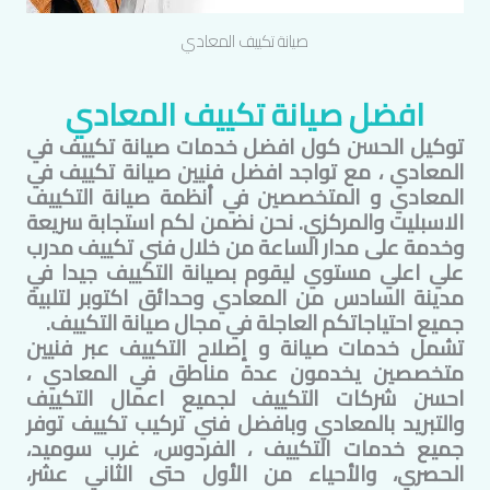
صيانة تكييف
المعادي
افضل صيانة تكييف
المعادي
توكيل الحسن كول افضل خدمات صيانة تكييف في
المعادي
، مع تواجد افضل فنيين صيانة تكييف في
المعادي
و المتخصصين في أنظمة صيانة التكييف
الاسبليت والمركزي. نحن نضمن لكم استجابة سريعة
وخدمة على مدار الساعة من خلال فني تكييف مدرب
علي اعلي مستوي ليقوم بصيانة التكييف جيدا في
مدينة السادس من
المعادي
وحدائق اكتوبر لتلبية
جميع احتياجاتكم العاجلة في مجال صيانة التكييف.
تشمل خدمات صيانة و إصلاح التكييف عبر فنيين
متخصصين يخدمون عدة مناطق في
المعادي
،
احسن شركات التكييف لجميع اعمال التكييف
والتبريد ب
المعادي
وبافضل فني تركيب تكييف توفر
جميع خدمات التكييف ، الفردوس، غرب سوميد،
الحصري، والأحياء من الأول حتى الثاني عشر،