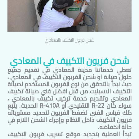
شحن فريون التكييف ب
المعادي
شحن فريون التكييف في
المعادي
تغطي خدماتنا مدينة
المعادي
في تقديم جميع
حلول صيانة او شحن الفريون التكييف في
المعادي
،
حيث نبدأ بالتحقق من نوع الفريون المستخدم لصيانة
التكييف الاسبليت من قبل افضل فني صيانة تكييف
المعادي
وتقديم خدمة تركيب تكييف ب
المعادي
،
سواء كان R-22 التقليدي أو R-410A الحديث. يتبع
ذلك قياس الفني لضغط الفريون لتحديد مستوياته
فريون التكييف داخل النظام وإجراء الشحن اللازم في
حالة انخفاضه.
تبدأ العملية بتحديد موقع تسريب فريون التكييف