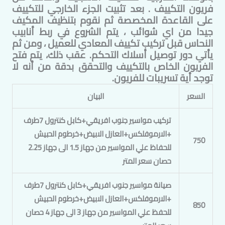
فريون التكييف . بعد تثبيت الجزء الخارجي للتكييف
على القاعدة المخصصة ثم نقوم بتنظيف المكيف
جيدا من اي شوائب ، يتم الشروع في ربط أنابيب
النحاس قبل تركيب تكييف
المعادي
للعميل ، ومن ثم
يأتي دور توصيل أسلاك التحكم. عقب ذلك، يتم فتح
الفريون الخاص بالتكييف والتحقق بدقة من أنه لا
توجد أية تسريبات للفريون.
السعر
البيان
تركيب مواسير جنوب افريقي+كابل كنترول 7طرف
+الارموفلكس+العازل الابيض+خرطوم الحبيش
750
للحفاظ علي المواسير من جهاز 1.5 الى جهاز 2.25
حصان سعر المتر
صيانة مواسير جنوب افريقي+كابل كنترول 7طرف
+الارموفلكس+العازل الابيض+خرطوم الحبيش
850
للحفظ علي المواسير من جهاز 3 الى جهاز 4 حصان