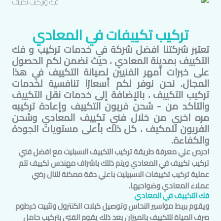
تركيب تكييفات في
المعادي
تعتبر شركتنا افضل شركة في خدمات تركيب و فك
التكييف بمدينة
المعادي
، حيث نضمن لكم الحصول
على خبرات أمهر الفنيين لصيانة التكييف في هذا
المجال. نحن نوفر لكم أسعارًا تنافسية لخدمات
تركيب التكييف ، بالإضافة إلى خدمات نقل التكييف
والتاكد من - شحن فريون التكييف وإعادة تركيبه
مره اخري من خلال فني تكييف
المعادي
وشحن
الفريون للمكيف ، كل ذلك بأعلى مستويات الجودة
والكفاءة.
احرص علي معرفة طريقة تركيب التكييف الاسبليت مع افضل فني
تركيب تكييف في
المعادي
ويتم ذللك باشراف مهندس تكييف تتم
عملية تركيب تكييفات الاسبيليت باعلي دقة ممكنة للنال رضي
عملاء
المعادي
وضواحيها.
فك التكييف في
المعادي
ويقوم بربط مواسير النحاس وتوصيل كبلات الكنترول وتثبيت خرطوم
صرف المياة للتكييف بالميزان بعد ذلك يقوم الفني بتركيب حامل