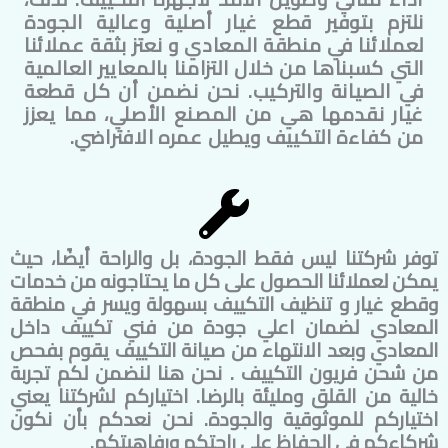
نلتزم بتوفير قطع غيار أصلية وعالية الجودة
لعملائنا في منطقة
المعادي
و نعتز بثقة عملائنا
التي كسبناها من خلال التزامنا بالمعايير العالمية
في الصيانة والتركيب. نحن نضمن أن كل قطعة
غيار نقدمها هي من المصنع الأصلي، مما يعزز
من كفاءة التكييف ويطيل عمره الافتراضي.
توفر شركتنا ليس فقط الجودة، بل والراحة أيضًا، حيث
يمكن لعملائنا الحصول على كل ما يحتاجونه من خدمات
وقطع غيار و تنظيف التكييف بسهولة ويسر في منطقة
المعادي
لضمان اعلي جودة من فني تكييف داخل
المعادي
وبعد الانتهاء من صيانة التكييف يقوم بفحص
من شحن فريون التكييف . نحن هنا لنضمن لكم تجربة
خالية من القلق ومليئة بالرضا. اختياركم لشركتنا يعني
اختياركم للموثوقية والجودة. نحن نعدكم بأن نكون
شركاءكم في الحفاظ على راحتكم ورفاهيتكم.