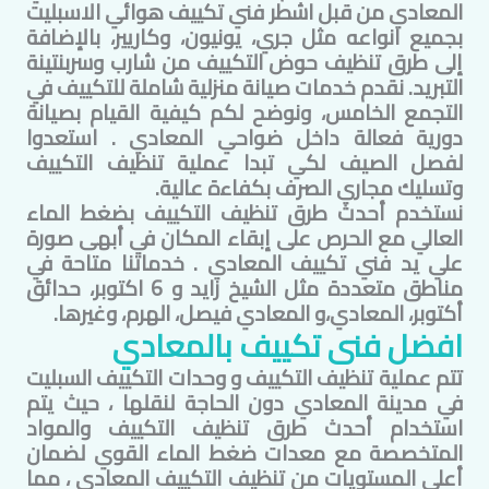
المعادي
من قبل اشطر فني تكييف هوائي الاسبليت
بجميع انواعه مثل جري، يونيون، وكاريير، بالإضافة
إلى طرق تنظيف حوض التكييف من شارب وسربنتينة
التبريد. نقدم خدمات صيانة منزلية شاملة للتكييف في
التجمع الخامس
، ونوضح لكم كيفية القيام بصيانة
دورية فعالة داخل ضواحي
المعادي
. استعدوا
لفصل الصيف لكي تبدا عملية تنظيف التكييف
وتسليك مجاري الصرف بكفاءة عالية.
نستخدم أحدث طرق تنظيف التكييف بضغط الماء
العالي مع الحرص على إبقاء المكان في أبهى صورة
علي يد فني تكييف
المعادي
. خدماتنا متاحة في
مناطق متعددة مثل الشيخ زايد و 6 اكتوبر، حدائق
أكتوبر، المعادي،و
المعادي
فيصل، الهرم، وغيرها.​
افضل فنى تكييف ب
المعادي
تتم عملية تنظيف التكييف و وحدات التكييف السبليت
في مدينة
المعادي
دون الحاجة لنقلها ، حيث يتم
استخدام أحدث طرق تنظيف التكييف والمواد
المتخصصة مع معدات ضغط الماء القوي لضمان
أعلى المستويات من تنظيف التكييف
المعادي
، مما