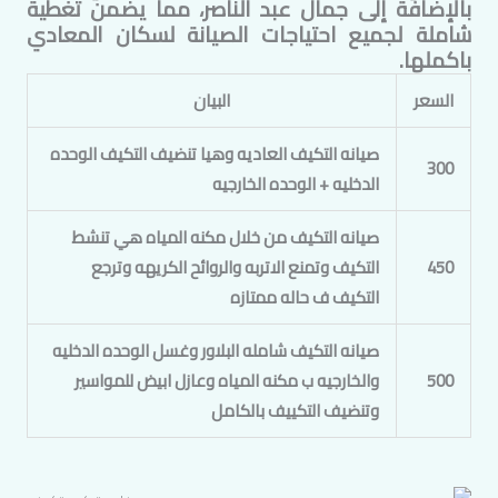
بالإضافة إلى جمال عبد الناصر، مما يضمن تغطية
شاملة لجميع احتياجات الصيانة لسكان
المعادي
باكملها.
السعر
البيان
صيانه التكيف العاديه وهيا تنضيف التكيف الوحده
300
الدخليه + الوحده الخارجيه
صيانه التكيف من خلال مكنه المياه هي تنشط
450
التكيف وتمنع الاتربه والروائح الكريهه وترجع
التكيف ف حاله ممتازه
صيانه التكيف شامله البلاور وغسل الوحده الدخليه
500
والخارجيه ب مكنه المياه وعازل ابيض للمواسير
وتنضيف التكييف بالكامل