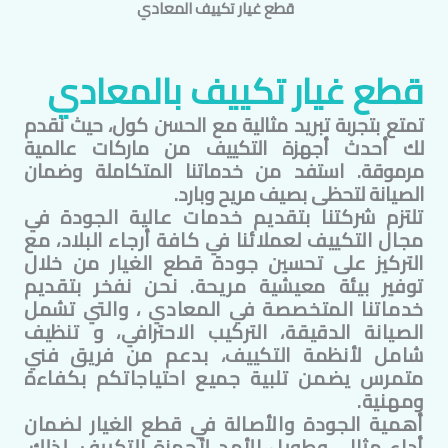
قطع غيار تكييف
المعادي
قطع غيار تكييف ب
المعادي
تمتع بتجربة تبريد مثالية مع الحسن كول، حيث نقدم
لك أحدث أجهزة التكييف من ماركات عالمية
مرموقة. استفد من خدماتنا المتكاملة وضمان
الصيانة لتحظى بصيف مريح وبارد.
تلتزم شركتنا بتقديم خدمات عالية الجودة في
مجال التكييف لعملائنا في كافة أرجاء البلاد، مع
التركيز على تحسين جودة قطع الغيار من خلال
توفير بيئة معيشية مريحة. نحن نفخر بتقديم
خدماتنا المتخصصة في
المعادي
، والتي تشمل
الصيانة الدقيقة، التركيب الاحترافي، و تنظيف
شامل لأنظمة التكييف، بدعم من فريق فني
متمرس يضمن تلبية جميع احتياجاتكم بكفاءة
ومهنية.
أهمية الجودة والأصالة في قطع الغيار لضمان
أداء مثالي وطويل الأمد لأجهزة التكييف. لذلك،