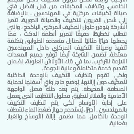
الخامس
، وتنظيف المكيفات من قبل افضل فني
صيانة تكييفات مركزية في
المهندسين
، بالإضافة
إلى شحن الفريون للتكييف والصيانة الدورية. تتميز
الشركة بتوفير حلول المكيف المركزي الباكدج ، والتي
تتطلب تخطيطًا دقيقًا لتمرير أنظمة الدكت ، مما
يجعلها خيارًا مثاليًا للمنازل متعددة الطوابق بتكلفة
تنفيذ وصيانة التكييف المركزي داخل
المهندسين
معتدلة. تضمن الشركة أيضًا توفير جميع المعدات
اللازمة للتركيب، بما في ذلك الأوناش العلوية، لضمان
تقديم خدمة متكاملة وعالية الجودة.
ولكي تقوم بتنظيف التكييف بالوحدة الداخلية
للمكيف دون إزالتها، يُوضع حاجز واقٍ أسفلها لحماية
المنطقة المحيطة. يتم بعد ذلك فصل الواجهة
الأمامية والفلاتر لتطبيق محلول التنظيف الذي يعمل
على إذابة الأوساخ لكي يتم تنظيف التكييف
ب
المهندسين
. أخيرًا، يُستخدم جهاز ضغط الماء لشطف
الوحدة بالكامل، مما يضمن إزالة الأوساخ والغبار
بفعالية.