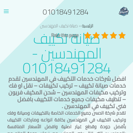
خطي
01018491284
لى
لمحتوى
الرئيسية
»
صيانة تكييف المهندسين
صيانة تكييف
Rate this page
المهندسين
-
01018491284
افضل شركات خدمات التكييف في
المهندسين
تقدم
خدمات صيانة تكييف – تركيب تكييفات – نقل او فك
وتركيب مكيفات
المهندسين
– شحن المكيف فريون
– تنظيف مكيفات جميع خدمات التكييف بافضل
فني تكييف في
المهندسين
.
تقدم شركة الحسن جميع الخدمات الخاصة بالتكييفات وصيانة وفك
وتركيب التكييف في
المهندسين
بكافة انواعه وماركات التكييف
بأفضل جودة وقطع غيار اصلية وافضل الأسعار المنافسة