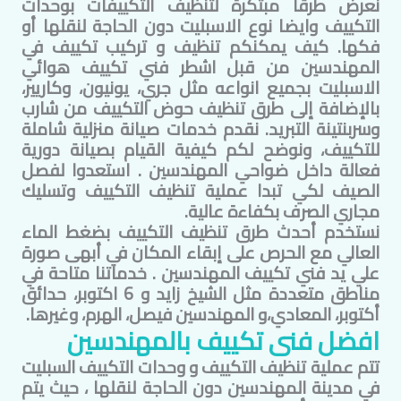
نعرض طرقاً مبتكرة لتنظيف التكييفات بوحدات
التكييف وايضا نوع الاسبليت دون الحاجة لنقلها أو
فكها. كيف يمكنكم تنظيف و تركيب تكييف في
المهندسين
من قبل اشطر فني تكييف هوائي
الاسبليت بجميع انواعه مثل جري، يونيون، وكاريير،
بالإضافة إلى طرق تنظيف حوض التكييف من شارب
وسربنتينة التبريد. نقدم خدمات صيانة منزلية شاملة
للتكييف، ونوضح لكم كيفية القيام بصيانة دورية
فعالة داخل ضواحي
المهندسين
. استعدوا لفصل
الصيف لكي تبدا عملية تنظيف التكييف وتسليك
مجاري الصرف بكفاءة عالية.
نستخدم أحدث طرق تنظيف التكييف بضغط الماء
العالي مع الحرص على إبقاء المكان في أبهى صورة
علي يد فني تكييف
المهندسين
. خدماتنا متاحة في
مناطق متعددة مثل الشيخ زايد و 6 اكتوبر، حدائق
أكتوبر، المعادي،و
المهندسين
فيصل، الهرم، وغيرها.​
افضل فنى تكييف ب
المهندسين
تتم عملية تنظيف التكييف و وحدات التكييف السبليت
في مدينة
المهندسين
دون الحاجة لنقلها ، حيث يتم