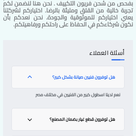
بفحص من شحن فريون التكييف . نحن هنا لنضمن لكم
تجربة خالية من القلق ومليئة بالرضا. اختياركم لشركتنا
يعني اختياركم للموثوقية والجودة. نحن نعدكم بأن
نكون شركاءكم في الحفاظ على راحتكم ورفاهيتكم.
أسئلة العملاء
هل توفرون فنيين صيانة بشكل كبير؟
نعم لدينا اسطول كبير من الفنيين في مختلف مصر
هل توفرون قطع غيار بضمان المصنع؟