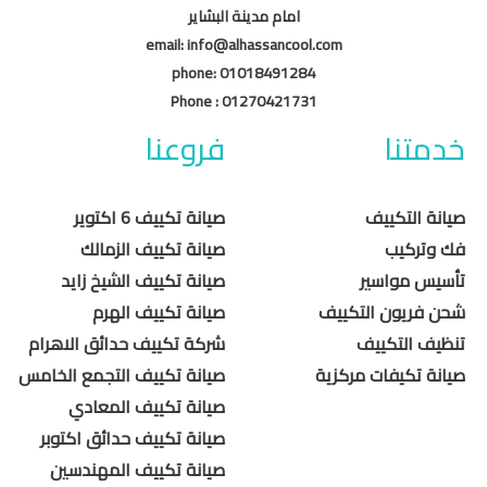
امام مدينة البشاير
email
: info@alhassancool.com
phone
: 01018491284
Phone :
01270421731
خدمتنا
فروعنا
صيانة التكييف
صيانة تكييف 6 اكتوير
فك وتركيب
صيانة تكييف الزمالك
تأسيس مواسير
صيانة تكييف الشيخ زايد
شحن فريون التكييف
صيانة تكييف الهرم
تنظيف التكييف
شركة تكييف حدائق الاهرام
صيانة تكيفات مركزية
صيانة تكييف التجمع الخامس
صيانة تكييف المعادي
صيانة تكييف حدائق اكتوبر
صيانة تكييف المهندسين