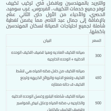
والتبريد ب
المهندسين
وبافضل فني تركيب تكييف
توفر جميع خدمات التكييف ، الفردوس، غرب سوميد،
الحصري، والأحياء من الأول حتى الثاني عشر،
بالإضافة إلى جمال عبد الناصر، مما يضمن تغطية
شاملة لجميع احتياجات الصيانة لسكان
المهندسين
باكملها.
السعر
البيان
صيانه التكيف العاديه وهيا تنضيف التكيف الوحده
300
الدخليه + الوحده الخارجيه
صيانه التكيف من خلال مكنه المياه هي تنشط
450
التكيف وتمنع الاتربه والروائح الكريهه وترجع
التكيف ف حاله ممتازه
صيانه التكيف شامله البلاور وغسل الوحده الدخليه
500
والخارجيه ب مكنه المياه وعازل ابيض للمواسير
وتنضيف التكييف بالكامل