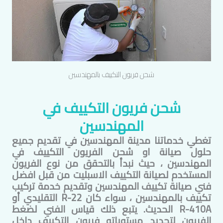
شحن فريون التكييف ب
المهندسين
شحن فريون التكييف في
المهندسين
تغطي خدماتنا مدينة
المهندسين
في تقديم جميع
حلول صيانة او شحن الفريون التكييف في
المهندسين
، حيث نبدأ بالتحقق من نوع الفريون
المستخدم لصيانة التكييف الاسبليت من قبل افضل
فني صيانة تكييف
المهندسين
وتقديم خدمة تركيب
تكييف ب
المهندسين
، سواء كان R-22 التقليدي أو
R-410A الحديث. يتبع ذلك قياس الفني لضغط
الفريون لتحديد مستوياته فريون التكييف داخل