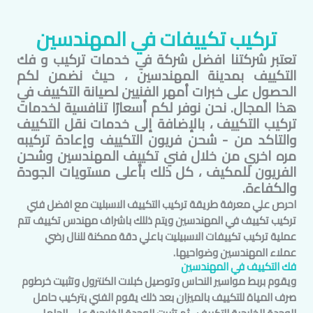
تركيب تكييفات في
المهندسين
تعتبر شركتنا افضل شركة في خدمات تركيب و فك
التكييف بمدينة
المهندسين
، حيث نضمن لكم
الحصول على خبرات أمهر الفنيين لصيانة التكييف في
هذا المجال. نحن نوفر لكم أسعارًا تنافسية لخدمات
تركيب التكييف ، بالإضافة إلى خدمات نقل التكييف
والتاكد من - شحن فريون التكييف وإعادة تركيبه
مره اخري من خلال فني تكييف
المهندسين
وشحن
الفريون للمكيف ، كل ذلك بأعلى مستويات الجودة
والكفاءة.
احرص علي معرفة طريقة تركيب التكييف الاسبليت مع افضل فني
تركيب تكييف في
المهندسين
ويتم ذللك باشراف مهندس تكييف تتم
عملية تركيب تكييفات الاسبيليت باعلي دقة ممكنة للنال رضي
عملاء
المهندسين
وضواحيها.
فك التكييف في
المهندسين
ويقوم بربط مواسير النحاس وتوصيل كبلات الكنترول وتثبيت خرطوم
صرف المياة للتكييف بالميزان بعد ذلك يقوم الفني بتركيب حامل