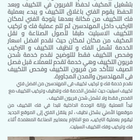
بتشغيل المكيف لحفظ الفريون في التكييف وبعد
الحفظ يقوم الفني باغلاق التكييف و يبدء بعملية
فك التكييف من مكانة بعدها يتوجة الفني لمكان
التركيب داخل
المهندسين
ثم تتم عملية فك و تركيب
التكييف الاسبليت طبقا لآصول الصناعة و نقل
المكيف من مكان لمكان حيث نقدم افضل اسعار
الخدمة تشمل الفك و تنظيف التكييف و التركيب
وفحص التكييف فقط للتوضيح نقدم خدمة شحن
فريون التكييف وهي خدمة تقدم للعملاء قبل فصل
الصيف للتأكد من فريون التكييف وفحص التكييف
فى
المهندسين
والمدن المجاورة.
نقدم خدمة فك و تركيب تكييف فى
المهندسين
من افضل فني
تكييف اسبليت حيث تشمل الخدمة فك وتنظيف وتركيب التكييف مع
الفحص فقط ولا تشمل شحن فريون التكييف .
تبدأ العملية بإزالة الوحدة الداخلية للبدا في فك التكييف من
موقعها الأصلي بشكل نظيف ، ثم ينتقل الفني إلى الموقع الجديد
ليقوم بعملية التركيب، مع الالتزام بمعايير الصناعة المعتمدة أثناء
فك وتركيب وفك التكييف السبليت.