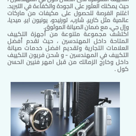
حيث يمكنك العثور على الجودة والكفاءة في التبريد.
اغتنم الفرصة للحصول على مكيفات من ماركات
عالمية مثل كارير، شارب، تورنيدو، يونيون اير، ميديا،
وإل جي، مع ضمان الصيانة الموثوق.
اكتشف مجموعة متنوعة من أجهزة التكييف
المتاحة داخل
المهندسين
، حيث نقدم أفضل
العلامات التجارية وتقديم افضل خدمات صيانة
التكييف في
المهندسين
- و شحن فريون التكييف
داخل وخارج الزمالك من قبل امهر فنيين الحسن
كول .