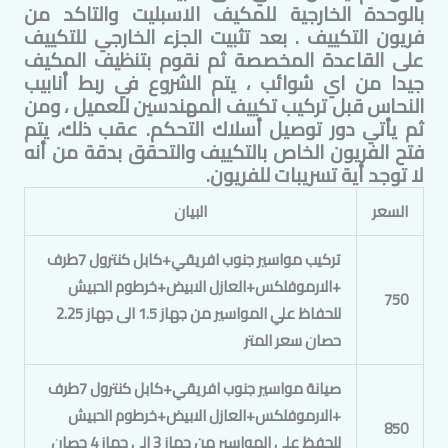
بالوحدة الخارجية للمكيف الاسبليت والتاكد من
فريون التكييف . بعد تثبيت الجزء الخارجي للتكييف
على القاعدة المخصصة ثم نقوم بتنظيف المكيف
جيدا من اي شوائب ، يتم الشروع في ربط أنابيب
النحاس قبل تركيب تكييف
المهندسين
للعميل ، ومن
ثم يأتي دور توصيل أسلاك التحكم. عقب ذلك، يتم
فتح الفريون الخاص بالتكييف والتحقق بدقة من أنه
لا توجد أية تسريبات للفريون.
السعر
البيان
تركيب مواسير جنوب افريقي+كابل كنترول 7طرف
+الارموفلكس+العازل الابيض+خرطوم الحبيش
750
للحفاظ علي المواسير من جهاز 1.5 الى جهاز 2.25
حصان سعر المتر
صيانة مواسير جنوب افريقي+كابل كنترول 7طرف
+الارموفلكس+العازل الابيض+خرطوم الحبيش
850
للحفظ علي المواسير من جهاز 3 الى جهاز 4 حصان